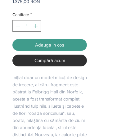
Preț
1.375,00 RON
Cantitate
*
Adauga in cos
Cumpără acum
Inițial doar un model micuț de design 
de trecere, al cărui fragment este 
păstrat la Felbrigg Hall din Norfolk, 
acesta a fost transformat complet. 
Ilustrând tulpinile, siluete și capetele 
de flori "coada soricelului", sau, 
poate, mlaștina cu sământa de ciulni 
din abundența locala , stilul este 
distinct Art Nouveau, iar culorile plate 