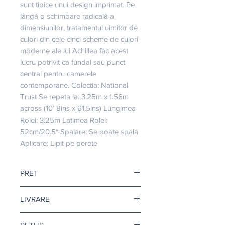
sunt tipice unui design imprimat. Pe 
lângă o schimbare radicală a 
dimensiunilor, tratamentul uimitor de 
culori din cele cinci scheme de culori 
moderne ale lui Achillea fac acest 
lucru potrivit ca fundal sau punct 
central pentru camerele 
contemporane. Colectia: National 
Trust Se repeta la: 3.25m x 1.56m 
across (10’ 8ins x 61.5ins) Lungimea 
Rolei: 3.25m Latimea Rolei: 
52cm/20.5″ Spalare: Se poate spala 
Aplicare: Lipit pe perete
PRET
Pretul afisat este pentru o rola.
LIVRARE
Livrare gratuita cand comanda