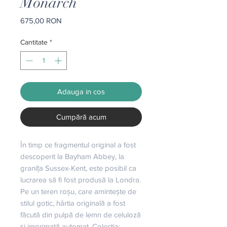
Monarch
Preț
675,00 RON
Cantitate
*
Adauga in cos
Cumpără acum
În timp ce fragmentul original a fost 
descoperit la Bayham Abbey, la 
granița Sussex-Kent, este posibil ca 
lucrarea să fi fost produsă la Londra. 
Pe un teren roșu, care amintește de 
stilul gotic, hârtia originală a fost 
făcută din pulpă de lemn de celuloză 
și imprimată automat. Colectia: 