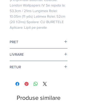
London Wallpapers IV Se repeta la: 
53.3cm / 21ins Lungimea Rolei: 
10.05m (11 yds) Latimea Rolei: 52cm 
(20 1/2ins) Spalare: CU BURETELE 
Aplicare: Lipit pe perete
PRET
Pretul afisat este pentru o rola.
LIVRARE
Livrare gratuita cand comanda
RETUR
depaseste 500 de lei.
Pentru tapet si adeziv tapet, termenul
Returul este disponibil doar in
de livrare este de 10-12 zile
conditii speciale. Afla mai multe
aici
.
lucratoare.
Citeste mai multe
aici
.
Produse similare