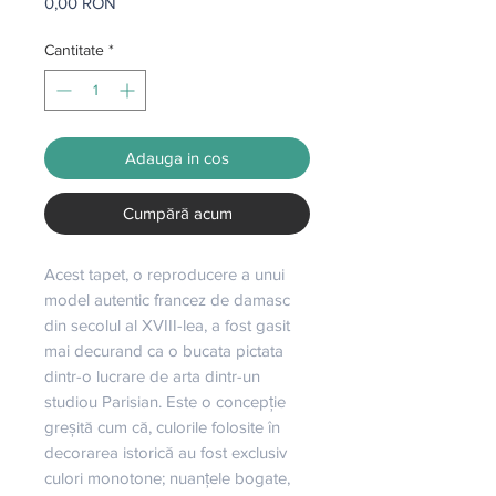
Preț
0,00 RON
Cantitate
*
Adauga in cos
Cumpără acum
Acest tapet, o reproducere a unui 
model autentic francez de damasc 
din secolul al XVIII-lea, a fost gasit 
mai decurand ca o bucata pictata 
dintr-o lucrare de arta dintr-un 
studiou Parisian. Este o concepție 
greșită cum că, culorile folosite în 
decorarea istorică au fost exclusiv 
culori monotone; nuanțele bogate, 