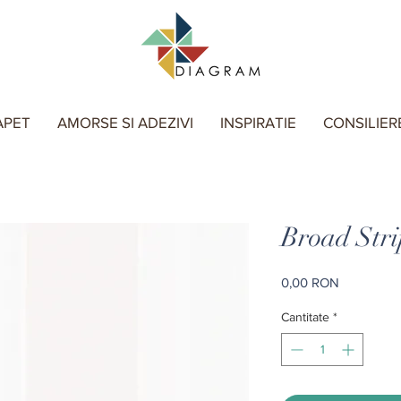
APET
AMORSE SI ADEZIVI
INSPIRATIE
CONSILIER
Broad Stri
Preț
0,00 RON
Cantitate
*