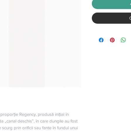
roporție Regency, produsă inițial în 
da „canal deschis”, în care dungile au fost 
curg prin orificii sau fante în fundul unui 