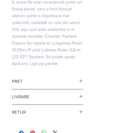
în acest fel este caracterizat printr-un 
finisaj periat, care a fost înlocuit 
ulterior printr-o imprimare mai 
uniformă, realizată cu role din secol 
XIX, așa cum este evidențiat si în 
aceaste modele. Colectia: Painted 
Papers Se repeta la: Lungimea Rolei: 
10.05m (11 yds) Latimea Rolei: 52cm 
(20 1/2") Spalare: Se poate spala 
Aplicare: Lipit pe perete
PRET
Pretul afisat este pentru o rola.
LIVRARE
Livrare gratuita cand comanda
RETUR
depaseste 500 de lei.
Pentru tapet si adeziv tapet, termenul
Returul este disponibil doar in
de livrare este de 10-12 zile
conditii speciale. Afla mai multe
aici
.