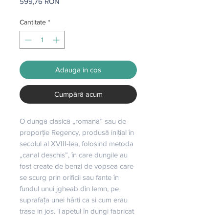
Preț
599,76 RON
Cantitate
*
Adauga in cos
Cumpără acum
O dungă clasică „romană” sau de 
proporție Regency, produsă inițial în 
secolul al XVIII-lea, folosind metoda 
„canal deschis”, în care dungile au 
fost create de benzi de vopsea care 
se scurg prin orificii sau fante în 
fundul unui jgheab din lemn, pe 
suprafața unei hârti ca si cum erau 
trase in jos. Tapetul în dungi fabricat 