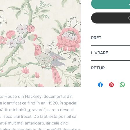
PRET
Pretul afisat este pen
LIVRARE
Livrare gratuita ca
RETUR
Pentru tapet si adezi
10-12 zile lucratoare.
Returul este disponibi
Citeste mai multe
aic
Afla mai multe
aici
.
oke House din Hackney, documentul din 
identificat ca fiind în anii 1920, în special 
ărit: o tehnică „gravure”, care a devenit 
 secolului trecut. De fapt, este posibil ca 
rtie mult mai anterioară, iar cele cinci 
tehnica de imprimare de suprafață destul de 