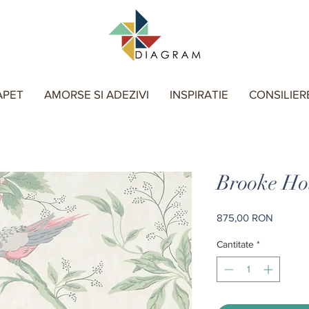
APET
AMORSE SI ADEZIVI
INSPIRATIE
CONSILIER
Brooke Ho
Preț
875,00 RON
Cantitate
*