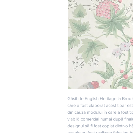
Găsit de English Heritage la Bro
care a fost elaborat acest tipar este 
din cauza modului în care a fost tip
viabilă comercial numai după finalul
designul să fi fost copiat dintr-o hâ
nuanțe au fost realizate folosind 