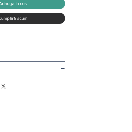
Adauga in cos
Cumpără acum
tru o rola.
nd comanda depaseste 500 de lei.
v tapet, termenul de livrare este de
l doar in conditii speciale.
i
.