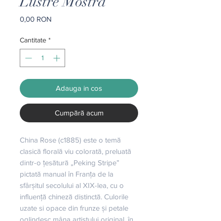
Lustre Mostra
Preț
0,00 RON
Cantitate
*
Adauga in cos
Cumpără acum
China Rose (c1885) este o temă 
clasică florală viu colorată, preluată 
dintr-o țesătură „Peking Stripe” 
pictată manual în Franța de la 
sfârșitul secolului al XIX-lea, cu o 
influență chineză distinctă. Culorile 
uzate si opace din frunze și petale 
oglindesc mâna artistului original, în 