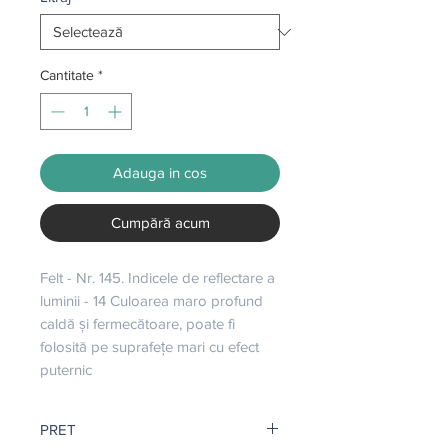
Cantitate
*
Adauga in cos
Cumpără acum
Felt - Nr. 145. Indicele de reflectare a 
luminii - 14 Culoarea maro profund 
caldă și fermecătoare, poate fi 
folosită pe suprafețe mari cu efect 
puternic
PRET