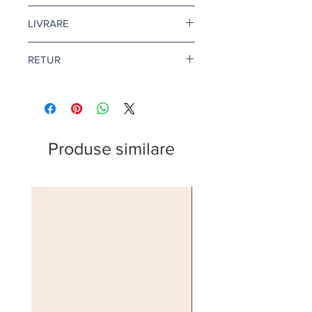
Pretul este afisat dupa ce selectati
LIVRARE
finisajul si litrajul dorit.
Livrare gratuita cand comanda
RETUR
depaseste 500 de lei.
Pentru vopsea si amorse, termenul
Returul este disponibil doar in
de livrare este de 1-2 zile lucratoare.
conditii speciale. Afla mai multe
aici
.
Citeste mai multe
aici
.
Produse similare