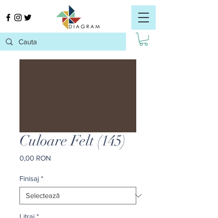
Culoare Felt (145)
Preț
0,00 RON
Finisaj
*
Litraj
*