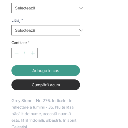
Litraj
*
Cantitate
*
Adauga in cos
Cumpără acum
Grey Stone - Nr. 276. Indicele de 
reflectare a luminii - 35. Nu te lăsa 
păcălit de nume, această nuanță 
este, fără îndoială, albastră. In spirit 
Celestial.