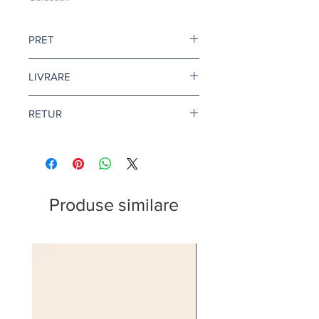
PRET
Pretul este afisat dupa ce selectati
LIVRARE
finisajul si litrajul dorit.
Livrare gratuita cand comanda
RETUR
depaseste 500 de lei.
Pentru vopsea si amorse, termenul
Returul este disponibil doar in
de livrare este de 1-2 zile lucratoare.
conditii speciale. Afla mai multe
aici
.
Citeste mai multe
aici
.
Produse similare