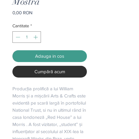
Mostra
Preț
0,00 RON
Cantitate
*
Adauga in cos
Cumpără acum
Producția prolifică a lui William 
Morris și a mișcării Arts & Crafts este 
evidentă pe scară largă în portofoliul 
National Trust, si nu in ultimul rând în 
casa londoneză „Red House” a lui 
Morris . A fost vizitator, „student” și 
influențator al secolului al XIX-lea la 
Hencroft Works din Praz, unde 