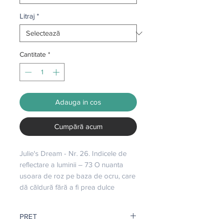
Litraj
*
Cantitate
*
Adauga in cos
Cumpără acum
Julie's Dream - Nr. 26. Indicele de 
reflectare a luminii – 73 O nuanta 
usoara de roz pe baza de ocru, care 
dă căldură fără a fi prea dulce
PRET