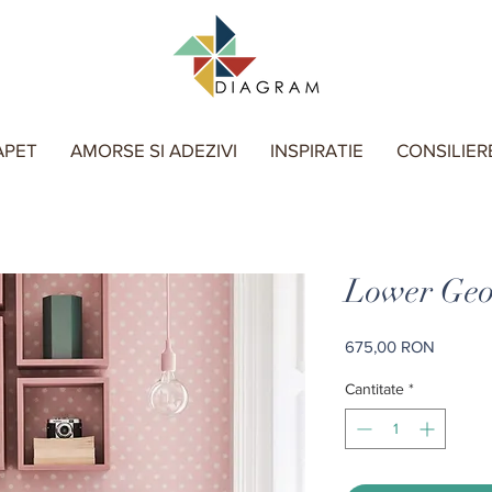
APET
AMORSE SI ADEZIVI
INSPIRATIE
CONSILIER
Lower Geor
Preț
675,00 RON
Cantitate
*