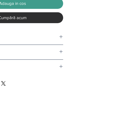
Adauga in cos
Cumpără acum
tru o rola.
nd comanda depaseste 500 de lei.
v tapet, termenul de livrare este de
l doar in conditii speciale.
i
.