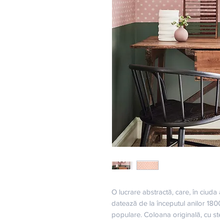
O lucrare abstractă, care, în ciud
datează de la începutul anilor 180
populare. Coloana originală, cu st