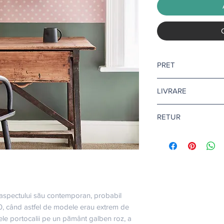
PRET
Pretul afisat este pen
LIVRARE
Livrare gratuita ca
RETUR
Pentru tapet si adezi
10-12 zile lucratoare.
Returul este disponibi
Citeste mai multe
aic
Afla mai multe
aici
.
a aspectului său contemporan, probabil 
0, când astfel de modele erau extrem de 
ele portocalii pe un pământ galben roz, a 