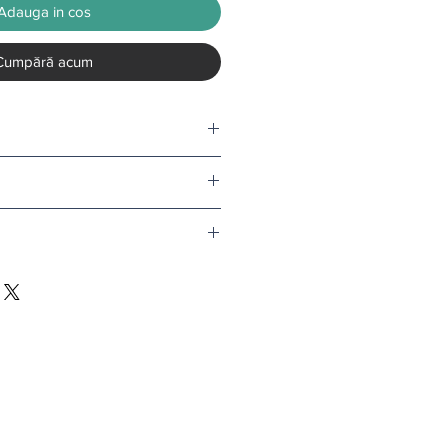
Adauga in cos
Cumpără acum
tru o rola.
nd comanda depaseste 500 de lei.
v tapet, termenul de livrare este de
l doar in conditii speciale.
i
.