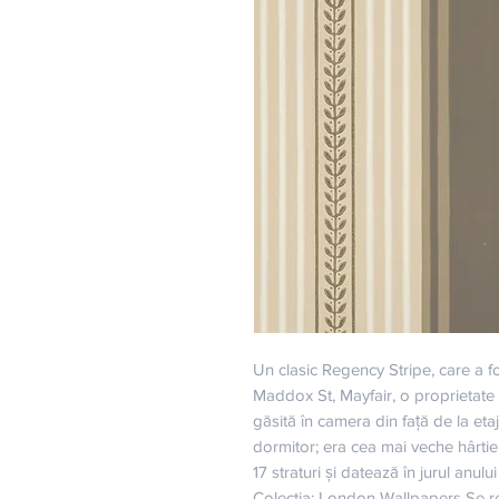
Un clasic Regency Stripe, care a f
Maddox St, Mayfair, o proprietate co
găsită în camera din față de la etaj
dormitor; era cea mai veche hârtie
17 straturi și datează în jurul anul
Colectia: London Wallpapers Se rep