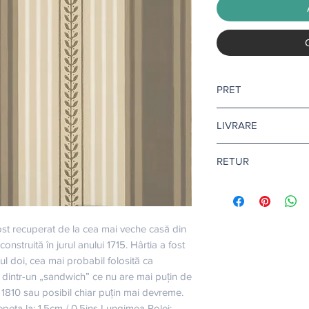
PRET
Pretul afisat este pen
LIVRARE
Livrare gratuita ca
RETUR
Pentru tapet si adezi
10-12 zile lucratoare.
Returul este disponibi
Citeste mai multe
aic
Afla mai multe
aici
.
ost recuperat de la cea mai veche casă din 
nstruită în jurul anului 1715. Hârtia a fost 
ul doi, cea mai probabil folosită ca 
 dintr-un „sandwich” ce nu are mai puțin de 
ui 1810 sau posibil chiar puțin mai devreme. 
eta la: 1.5cm / 0.5ins Lungimea Rolei: 