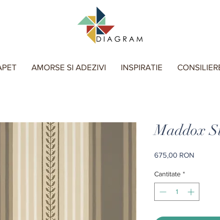
APET
AMORSE SI ADEZIVI
INSPIRATIE
CONSILIER
Maddox St 
Preț
675,00 RON
Cantitate
*