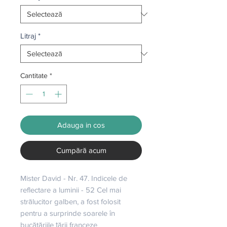
Litraj
*
Cantitate
*
Adauga in cos
Cumpără acum
Mister David - Nr. 47. Indicele de 
reflectare a luminii - 52 Cel mai 
strălucitor galben, a fost folosit 
pentru a surprinde soarele în 
bucătăriile țării franceze