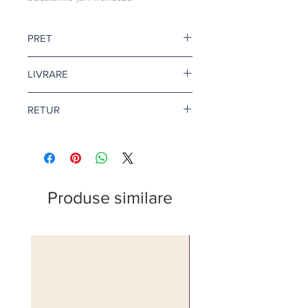
PRET
Pretul este afisat dupa ce selectati
LIVRARE
finisajul si litrajul dorit.
Livrare gratuita cand comanda
RETUR
depaseste 500 de lei.
Pentru vopsea si amorse, termenul
Returul este disponibil doar in
de livrare este de 1-2 zile lucratoare.
conditii speciale. Afla mai multe
aici
.
Citeste mai multe
aici
.
Produse similare