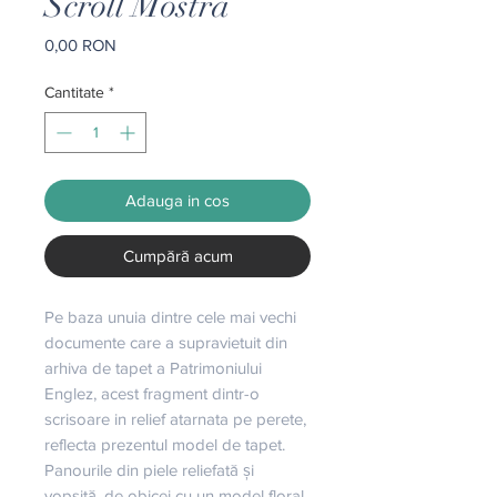
Scroll Mostra
Preț
0,00 RON
Cantitate
*
Adauga in cos
Cumpără acum
Pe baza unuia dintre cele mai vechi 
documente care a supravietuit din 
arhiva de tapet a Patrimoniului 
Englez, acest fragment dintr-o 
scrisoare in relief atarnata pe perete, 
reflecta prezentul model de tapet. 
Panourile din piele reliefată și 
vopsită, de obicei cu un model floral, 