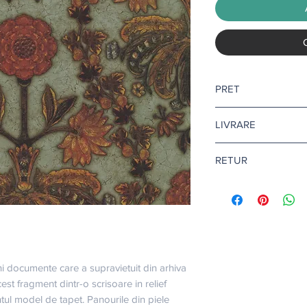
PRET
Pretul afisat este pen
LIVRARE
Livrare gratuita ca
RETUR
Pentru tapet si adezi
10-12 zile lucratoare.
Returul este disponibi
Citeste mai multe
aic
Afla mai multe
aici
.
i documente care a supravietuit din arhiva 
st fragment dintr-o scrisoare in relief 
tul model de tapet. Panourile din piele 