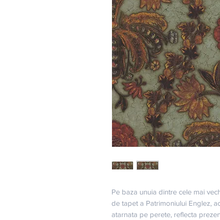
Pe baza unuia dintre cele mai vech
de tapet a Patrimoniului Englez, ace
atarnata pe perete, reflecta prezen