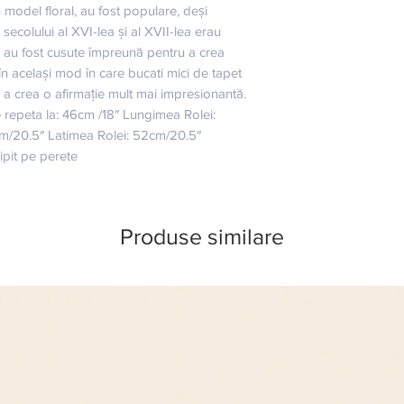
n model floral, au fost populare, deși 
secolului al XVI-lea și al XVII-lea erau 
i au fost cusute împreună pentru a crea 
în același mod în care bucati mici de tapet 
 a crea o afirmație mult mai impresionantă. 
repeta la: 46cm /18″ Lungimea Rolei: 
cm/20.5″ Latimea Rolei: 52cm/20.5″ 
Lipit pe perete
Produse similare