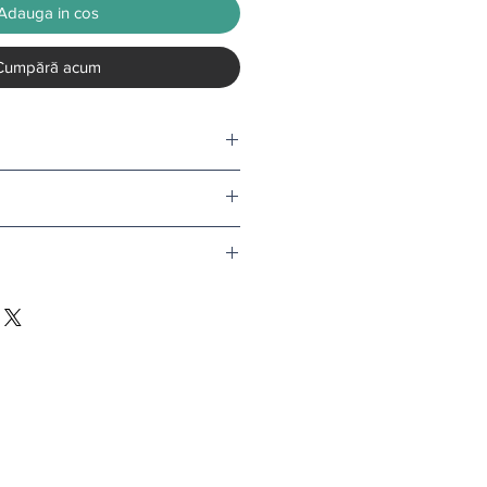
Adauga in cos
Cumpără acum
tru o rola.
nd comanda depaseste 500 de lei.
v tapet, termenul de livrare este de
l doar in conditii speciale.
i
.