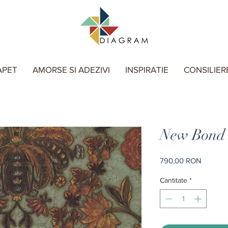
APET
AMORSE SI ADEZIVI
INSPIRATIE
CONSILIER
New Bond S
Preț
790,00 RON
Cantitate
*