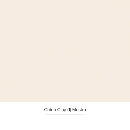
Afișare rapidă
China Clay (1) Mostra