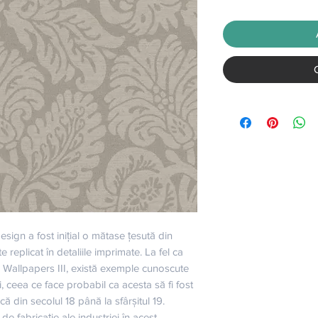
sign a fost inițial o mătase țesută din 
e replicat în detaliile imprimate. La fel ca 
Wallpapers III, există exemple cunoscute 
i, ceea ce face probabil ca acesta să fi fost 
ă din secolul 18 până la sfârșitul 19. 
e fabricație ale industriei în acest 