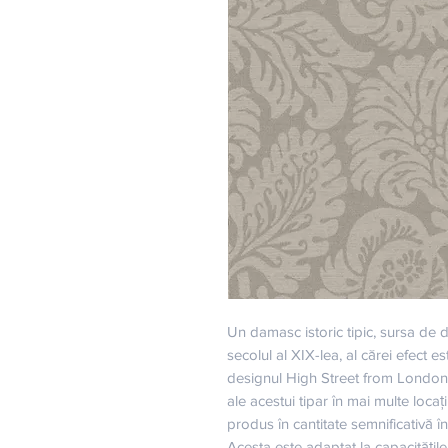
Un damasc istoric tipic, sursa de de
secolul al XIX-lea, al cărei efect est
designul High Street from London 
ale acestui tipar în mai multe locați
produs în cantitate semnificativă înc
Acesta este adaptat la capacitățile d