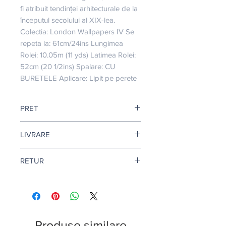
fi atribuit tendinței arhitecturale de la 
începutul secolului al XIX-lea. 
Colectia: London Wallpapers IV Se 
repeta la: 61cm/24ins Lungimea 
Rolei: 10.05m (11 yds) Latimea Rolei: 
52cm (20 1/2ins) Spalare: CU 
BURETELE Aplicare: Lipit pe perete
PRET
Pretul afisat este pentru o rola.
LIVRARE
Livrare gratuita cand comanda
RETUR
depaseste 500 de lei.
Pentru tapet si adeziv tapet, termenul
Returul este disponibil doar in
de livrare este de 10-12 zile
conditii speciale. Afla mai multe
aici
.
lucratoare.
Citeste mai multe
aici
.
Produse similare