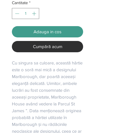
Cantitate
*
Adauga in cos
Cumpără acum
Cu singura sa culoare, această hârtie 
este o soră mai mică a designului 
Marlborough, dar poartă aceeași 
eleganță delicată. Uimitor, ambele 
lucrări au fost consemnate din 
aceeași proprietate, Marlborough 
House având vedere la Parcul St 
James ”. Data menționează originea 
probabilă a hârtiei utilizate în 
Marlborough și nu rădăcinile 
neoclasice ale designului, ceea ce ar 