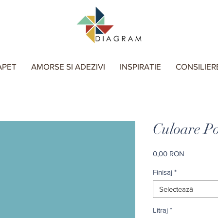
APET
AMORSE SI ADEZIVI
INSPIRATIE
CONSILIER
Culoare Po
Preț
0,00 RON
Finisaj
*
Selectează
Litraj
*