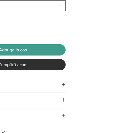
Adauga in cos
Cumpără acum
 ce selectati finisajul si litrajul
nd comanda depaseste 500 de lei.
rse, termenul de livrare este de 1-
l doar in conditii speciale.
i
.