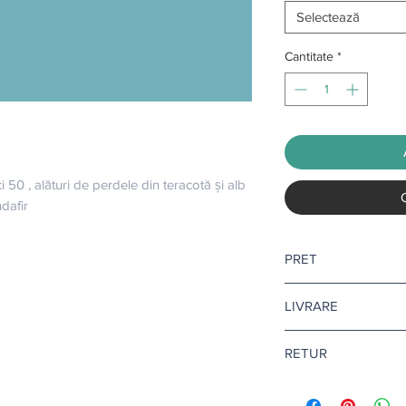
Selectează
Cantitate
*
ci 50 , alături de perdele din teracotă și alb 
ndafir
PRET
Pretul este afisat dupa
LIVRARE
dorit.
Livrare gratuita ca
RETUR
Pentru vopsea si amo
2 zile lucratoare.
Returul este disponibi
Citeste mai multe
aic