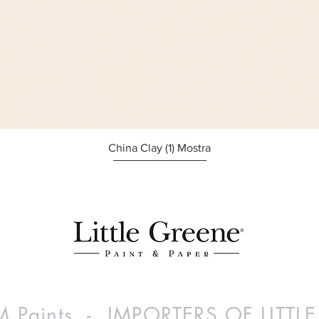
Afișare rapidă
China Clay (1) Mostra
 Paints - IMPORTERS OF LITTL