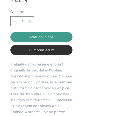
Preț
0,00 RON
Cantitate
*
Adauga in cos
Cumpără acum
Preluată dintr-o lenjerie engleză 
originală din secolul al XIX-lea, 
această imprimare color unică a unui 
cerb in mijlocul pădurii, este mult mai 
puțin formală decât modelele tipice 
Toile de Jouy care au avut originea 
în Franța în cursul sfârșitului secolului 
18. Se repeta la: Latimea Rolei: 
Spalare: Aplicare: Lipit pe perete