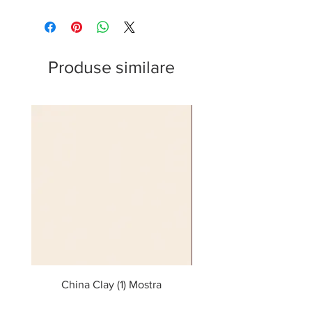
Produse similare
China Clay (1) Mostra
Adventurer (7) Mos