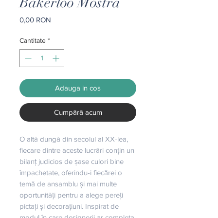
Bakerloo Mostra
Preț
0,00 RON
Cantitate
*
Adauga in cos
Cumpără acum
O altă dungă din secolul al XX-lea, 
fiecare dintre aceste lucrări conțin un 
bilanț judicios de șase culori bine 
împachetate, oferindu-i fiecărei o 
temă de ansamblu și mai multe 
oportunități pentru a alege pereți 
pictați și decorațiuni. Inspirat de 
modul în care designerii ar completa 