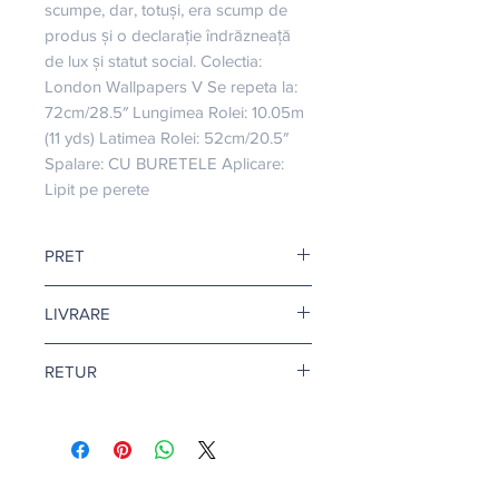
scumpe, dar, totuși, era scump de 
produs și o declarație îndrăzneață 
de lux și statut social. Colectia: 
London Wallpapers V Se repeta la: 
72cm/28.5″ Lungimea Rolei: 10.05m 
(11 yds) Latimea Rolei: 52cm/20.5″ 
Spalare: CU BURETELE Aplicare: 
Lipit pe perete
PRET
Pretul afisat este pentru o rola.
LIVRARE
Livrare gratuita cand comanda
RETUR
depaseste 500 de lei.
Pentru tapet si adeziv tapet, termenul
Returul este disponibil doar in
de livrare este de 10-12 zile
conditii speciale. Afla mai multe
aici
.
lucratoare.
Citeste mai multe
aici
.