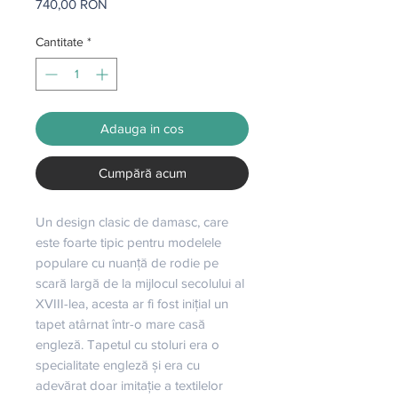
Preț
740,00 RON
Cantitate
*
Adauga in cos
Cumpără acum
Un design clasic de damasc, care 
este foarte tipic pentru modelele 
populare cu nuanță de rodie pe 
scară largă de la mijlocul secolului al 
XVIII-lea, acesta ar fi fost inițial un 
tapet atârnat într-o mare casă 
engleză. Tapetul cu stoluri era o 
specialitate engleză și era cu 
adevărat doar imitație a textilelor 