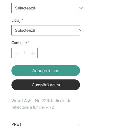
Litraj
*
Cantitate
*
Adauga in cos
Cumpără acum
Wood Ash - Nr. 229. Indicele de 
reflectare a luminii – 79
PRET