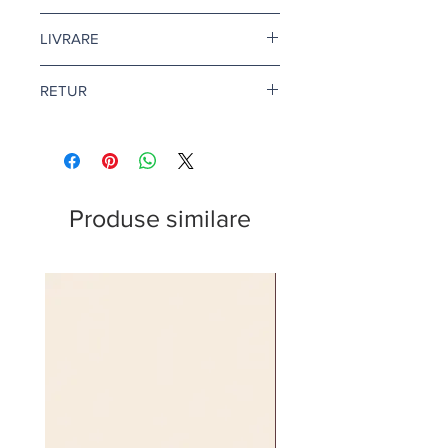
Pretul este afisat dupa ce selectati
LIVRARE
finisajul si litrajul dorit.
Livrare gratuita cand comanda
RETUR
depaseste 500 de lei.
Pentru vopsea si amorse, termenul
Returul este disponibil doar in
de livrare este de 1-2 zile lucratoare.
conditii speciale. Afla mai multe
aici
.
Citeste mai multe
aici
.
Produse similare