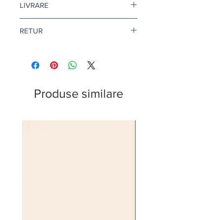
LIVRARE
finisajul si litrajul dorit.
Livrare gratuita cand comanda
RETUR
depaseste 500 de lei.
Pentru vopsea si amorse, termenul
Returul este disponibil doar in
de livrare este de 1-2 zile lucratoare.
conditii speciale. Afla mai multe
aici
.
Citeste mai multe
aici
.
Produse similare