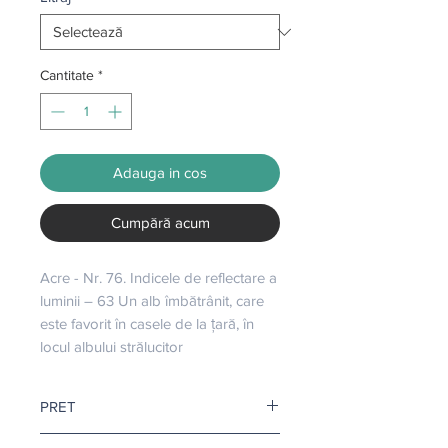
Cantitate
*
Adauga in cos
Cumpără acum
Acre - Nr. 76. Indicele de reflectare a 
luminii – 63 Un alb îmbătrânit, care 
este favorit în casele de la țară, în 
locul albului strălucitor
PRET
Pretul este afisat dupa ce selectati