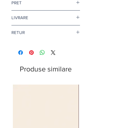
PRET
Pretul este afisat dupa ce selectati
LIVRARE
finisajul si litrajul dorit.
Livrare gratuita cand comanda
RETUR
depaseste 500 de lei.
Pentru vopsea si amorse, termenul
Returul este disponibil doar in
de livrare este de 1-2 zile lucratoare.
conditii speciale. Afla mai multe
aici
.
Citeste mai multe
aici
.
Produse similare