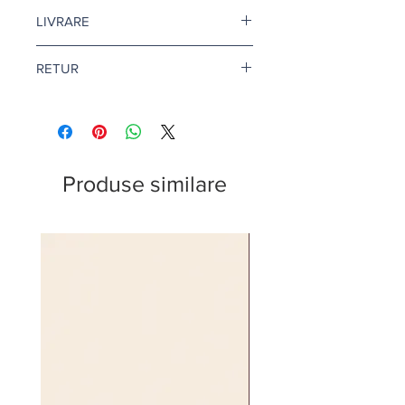
Pretul este afisat dupa ce selectati
LIVRARE
finisajul si litrajul dorit.
Livrare gratuita cand comanda
RETUR
depaseste 500 de lei.
Pentru vopsea si amorse, termenul
Returul este disponibil doar in
de livrare este de 1-2 zile lucratoare.
conditii speciale. Afla mai multe
aici
.
Citeste mai multe
aici
.
Produse similare