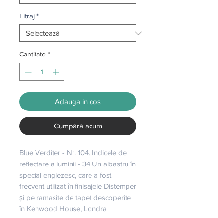
Litraj
*
Cantitate
*
Adauga in cos
Cumpără acum
Blue Verditer - Nr. 104. Indicele de 
reflectare a luminii - 34 Un albastru în 
special englezesc, care a fost 
frecvent utilizat în finisajele Distemper 
și pe ramasite de tapet descoperite 
în Kenwood House, Londra