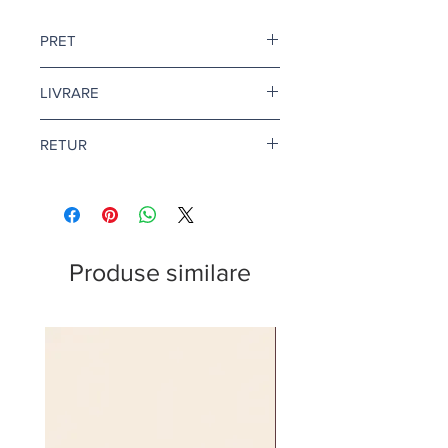
PRET
Pretul este afisat dupa ce selectati
LIVRARE
finisajul si litrajul dorit.
Livrare gratuita cand comanda
RETUR
depaseste 500 de lei.
Pentru vopsea si amorse, termenul
Returul este disponibil doar in
de livrare este de 1-2 zile lucratoare.
conditii speciale. Afla mai multe
aici
.
Citeste mai multe
aici
.
Produse similare