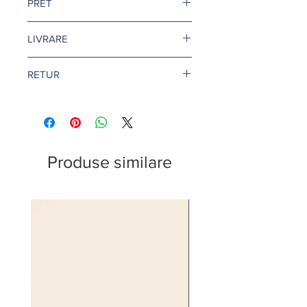
PRET
Pretul este afisat dupa ce selectati
LIVRARE
finisajul si litrajul dorit.
Livrare gratuita cand comanda
RETUR
depaseste 500 de lei.
Pentru vopsea si amorse, termenul
Returul este disponibil doar in
de livrare este de 1-2 zile lucratoare.
conditii speciale. Afla mai multe
aici
.
Citeste mai multe
aici
.
Produse similare