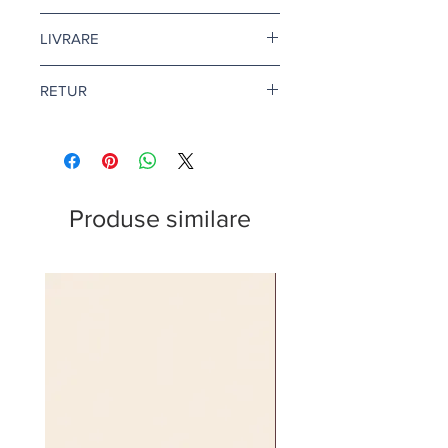
Pretul este afisat dupa ce selectati
LIVRARE
finisajul si litrajul dorit.
Livrare gratuita cand comanda
RETUR
depaseste 500 de lei.
Pentru vopsea si amorse, termenul
Returul este disponibil doar in
de livrare este de 1-2 zile lucratoare.
conditii speciale. Afla mai multe
aici
.
Citeste mai multe
aici
.
Produse similare