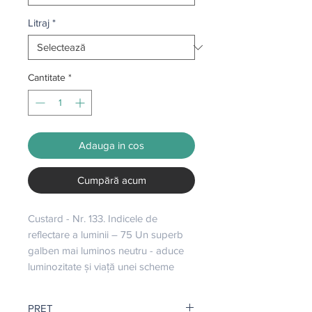
Litraj
*
Cantitate
*
Adauga in cos
Cumpără acum
Custard - Nr. 133. Indicele de 
reflectare a luminii – 75 Un superb 
galben mai luminos neutru - aduce 
luminozitate și viață unei scheme
PRET