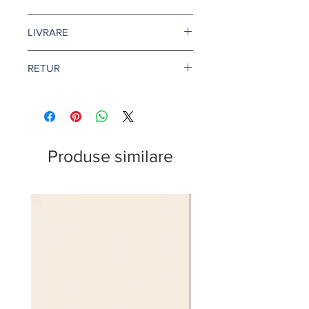
Pretul este afisat dupa ce selectati
LIVRARE
finisajul si litrajul dorit.
Livrare gratuita cand comanda
RETUR
depaseste 500 de lei.
Pentru vopsea si amorse, termenul
Returul este disponibil doar in
de livrare este de 1-2 zile lucratoare.
conditii speciale. Afla mai multe
aici
.
Citeste mai multe
aici
.
Produse similare