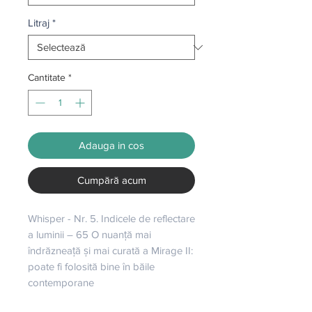
Litraj
*
Cantitate
*
Adauga in cos
Cumpără acum
Whisper - Nr. 5. Indicele de reflectare 
a luminii – 65 O nuanță mai 
îndrăzneață și mai curată a Mirage II: 
poate fi folosită bine în băile 
contemporane