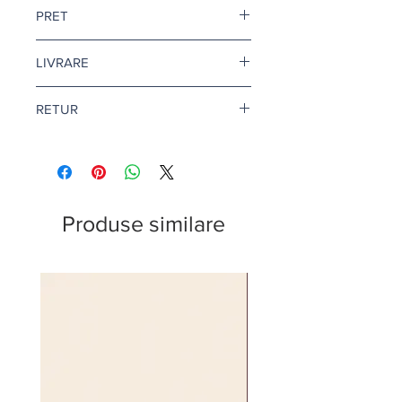
PRET
Pretul este afisat dupa ce selectati
LIVRARE
finisajul si litrajul dorit.
Livrare gratuita cand comanda
RETUR
depaseste 500 de lei.
Pentru vopsea si amorse, termenul
Returul este disponibil doar in
de livrare este de 1-2 zile lucratoare.
conditii speciale. Afla mai multe
aici
.
Citeste mai multe
aici
.
Produse similare