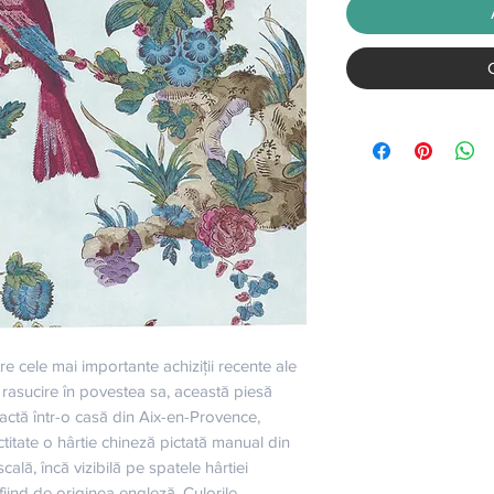
e cele mai importante achiziții recente ale 
 rasucire în povestea sa, această piesă 
actă într-o casă din Aix-en-Provence, 
titate o hârtie chineză pictată manual din 
cală, încă vizibilă pe spatele hârtiei 
fiind de originea engleză. Culorile 