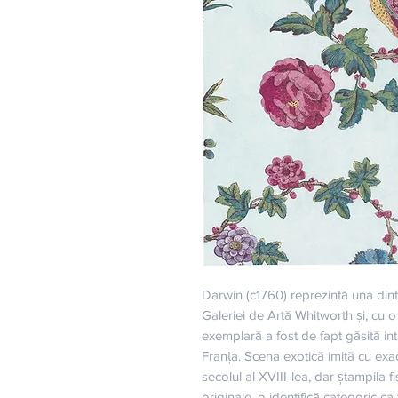
Darwin (c1760) reprezintă una dintr
Galeriei de Artă Whitworth și, cu o
exemplară a fost de fapt găsită int
Franța. Scena exotică imită cu exac
secolul al XVIII-lea, dar ștampila fis
originale, o identifică categoric ca 