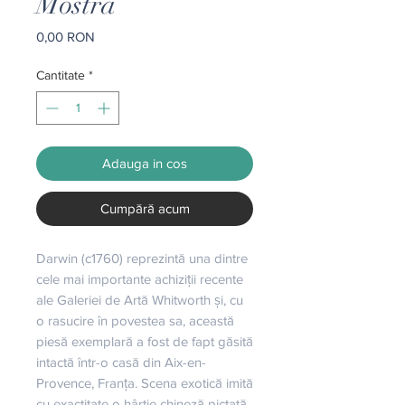
Mostra
Preț
0,00 RON
Cantitate
*
Adauga in cos
Cumpără acum
Darwin (c1760) reprezintă una dintre 
cele mai importante achiziții recente 
ale Galeriei de Artă Whitworth și, cu 
o rasucire în povestea sa, această 
piesă exemplară a fost de fapt găsită 
intactă într-o casă din Aix-en-
Provence, Franța. Scena exotică imită 
cu exactitate o hârtie chineză pictată 