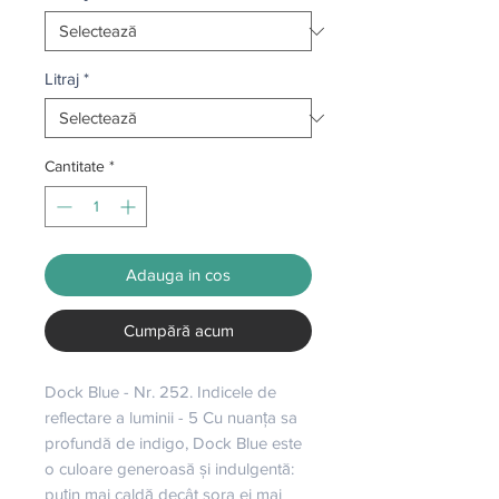
Litraj
*
Cantitate
*
Adauga in cos
Cumpără acum
Dock Blue - Nr. 252. Indicele de 
reflectare a luminii - 5 Cu nuanța sa 
profundă de indigo, Dock Blue este 
o culoare generoasă și indulgentă: 
puțin mai caldă decât sora ei mai 