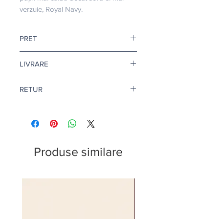
verzuie, Royal Navy.
PRET
Pretul este afisat dupa ce selectati
LIVRARE
finisajul si litrajul dorit.
Livrare gratuita cand comanda
RETUR
depaseste 500 de lei.
Pentru vopsea si amorse, termenul
Returul este disponibil doar in
de livrare este de 1-2 zile lucratoare.
conditii speciale. Afla mai multe
aici
.
Citeste mai multe
aici
.
Produse similare