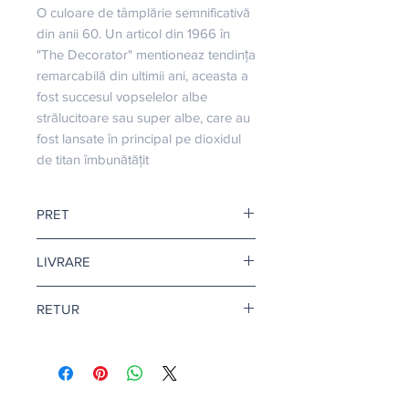
O culoare de tâmplărie semnificativă 
din anii 60. Un articol din 1966 în 
"The Decorator" mentioneaz tendința 
remarcabilă din ultimii ani, aceasta a 
fost succesul vopselelor albe 
strălucitoare sau super albe, care au 
fost lansate în principal pe dioxidul 
de titan îmbunătățit
PRET
Pretul este afisat dupa ce selectati
LIVRARE
finisajul si litrajul dorit.
Livrare gratuita cand comanda
RETUR
depaseste 500 de lei.
Pentru vopsea si amorse, termenul
Returul este disponibil doar in
de livrare este de 1-2 zile lucratoare.
conditii speciale. Afla mai multe
aici
.
Citeste mai multe
aici
.