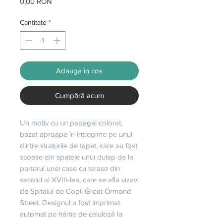
Preț
0,00 RON
Cantitate
*
Adauga in cos
Cumpără acum
Un motiv cu un papagal colorat, 
bazat aproape în întregime pe unul 
dintre straturile de tapet, care au fost 
scoase din spatele unui dulap de la 
parterul unei case cu terase din 
secolul al XVIII-lea, care se afla vizavi 
de Spitalul de Copii Great Ormond 
Street. Designul a fost imprimat 
automat pe hârtie de celuloză la 