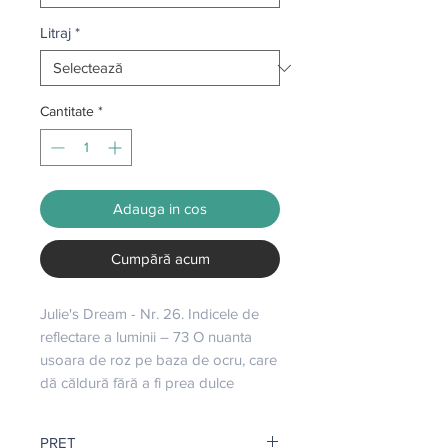
Litraj
*
Cantitate
*
Adauga in cos
Cumpără acum
Julie's Dream - Nr. 26. Indicele de 
reflectare a luminii – 73 O nuanta 
usoara de roz pe baza de ocru, care 
dă căldură fără a fi prea dulce
PRET