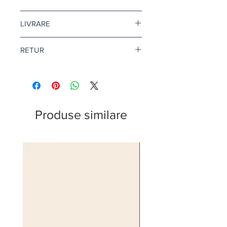
Pretul este afisat dupa ce selectati
LIVRARE
finisajul si litrajul dorit.
Livrare gratuita cand comanda
RETUR
depaseste 500 de lei.
Pentru vopsea si amorse, termenul
Returul este disponibil doar in
de livrare este de 1-2 zile lucratoare.
conditii speciale. Afla mai multe
aici
.
Citeste mai multe
aici
.
Produse similare