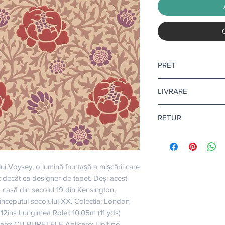
PRET
Pretul afisat este pen
LIVRARE
Livrare gratuita ca
RETUR
Pentru tapet si adezi
10-12 zile lucratoare.
Returul este disponibi
Citeste mai multe
aic
Afla mai multe
aici
.
ui Voysey, o lumină fruntașă a mișcării care 
t decât ca designer de tapet. Deși acest 
o casă din secolul 19 din Kensington, 
începutul secolului XX. Colectia: London 
12ins Lungimea Rolei: 10.05m (11 yds) 
lare: CU BURETELE Aplicare: Lipit pe 