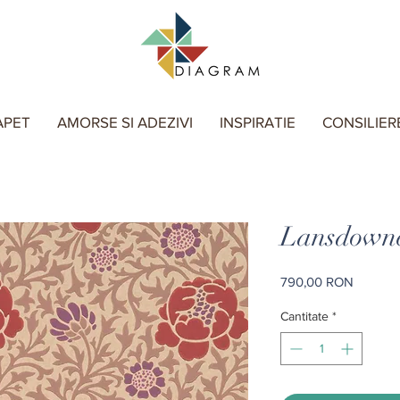
APET
AMORSE SI ADEZIVI
INSPIRATIE
CONSILIER
Lansdowne
Preț
790,00 RON
Cantitate
*