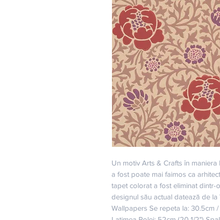
Un motiv Arts & Crafts în maniera l
a fost poate mai faimos ca arhitec
tapet colorat a fost eliminat dintr-
designul său actual datează de la 
Wallpapers Se repeta la: 30.5cm / 
Latimea Rolei: 52cm (20 1/2") Spa