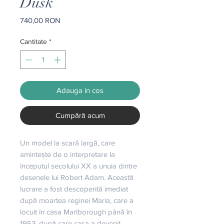
Dusk
Preț
740,00 RON
Cantitate
*
Adauga in cos
Cumpără acum
Un model la scară largă, care 
amintește de o interpretare la 
începutul secolului XX a unuia dintre 
desenele lui Robert Adam. Această 
lucrare a fost descoperită imediat 
după moartea reginei Maria, care a 
locuit în casa Marlborough până în 
1953, după care casa a devenit 