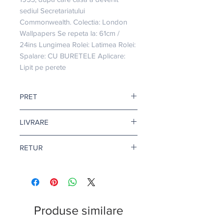
sediul Secretariatului 
Commonwealth. Colectia: London 
Wallpapers Se repeta la: 61cm / 
24ins Lungimea Rolei: Latimea Rolei: 
Spalare: CU BURETELE Aplicare: 
Lipit pe perete
PRET
Pretul afisat este pentru o rola.
LIVRARE
Livrare gratuita cand comanda
RETUR
depaseste 500 de lei.
Pentru tapet si adeziv tapet, termenul
Returul este disponibil doar in
de livrare este de 10-12 zile
conditii speciale. Afla mai multe
aici
.
lucratoare.
Citeste mai multe
aici
.
Produse similare