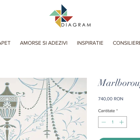
APET
AMORSE SI ADEZIVI
INSPIRATIE
CONSILIER
Marlboroug
Preț
740,00 RON
Cantitate
*