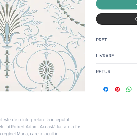
PRET
Pretul afisat este pen
LIVRARE
Livrare gratuita ca
RETUR
Pentru tapet si adezi
10-12 zile lucratoare.
Returul este disponibi
Citeste mai multe
aic
Afla mai multe
aici
.
ește de o interpretare la începutul 
le lui Robert Adam. Această lucrare a fost 
eginei Maria, care a locuit în 