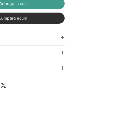
Adauga in cos
Cumpără acum
tru o rola.
nd comanda depaseste 500 de lei.
v tapet, termenul de livrare este de
l doar in conditii speciale.
i
.