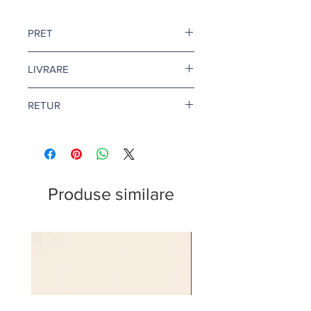
PRET
Pretul afisat este pentru o rola.
LIVRARE
Livrare gratuita cand comanda
RETUR
depaseste 500 de lei.
Pentru tapet si adeziv tapet, termenul
Returul este disponibil doar in
de livrare este de 10-12 zile
conditii speciale. Afla mai multe
aici
.
lucratoare.
Citeste mai multe
aici
.
Produse similare