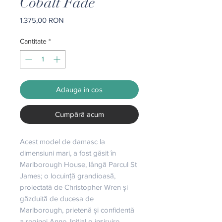
Cobalt Fade
Preț
1.375,00 RON
Cantitate
*
Adauga in cos
Cumpără acum
Acest model de damasc la 
dimensiuni mari, a fost găsit în 
Marlborough House, lângă Parcul St 
James; o locuință grandioasă, 
proiectată de Christopher Wren și 
găzduită de ducesa de 
Marlborough, prietenă și confidentă 
a reginei Anne. Inițial o inșiruire 