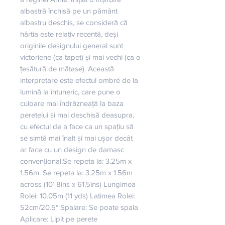
albastră închisă pe un pământ 
albastru deschis, se consideră că 
hârtia este relativ recentă, deși 
originile designului general sunt 
victoriene (ca tapet) și mai vechi (ca o 
țesătură de mătase). Această 
interpretare este efectul ombré de la 
lumină la întuneric, care pune o 
culoare mai îndrăzneață la baza 
peretelui și mai deschisă deasupra, 
cu efectul de a face ca un spațiu să 
se simtă mai înalt și mai ușor decât 
ar face cu un design de damasc 
convențional.Se repeta la: 3.25m x 
1.56m. Se repeta la: 3.25m x 1.56m 
across (10’ 8ins x 61.5ins) Lungimea 
Rolei: 10.05m (11 yds) Latimea Rolei: 
52cm/20.5″ Spalare: Se poate spala 
Aplicare: Lipit pe perete