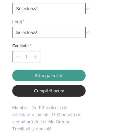
Litraj
*
Cantitate
*
Adauga in cos
Cumpără acum
Mambo - Nr. 112 Indicele de 
reflectare a luminii - 17 O nuanță de 
semnătură de la Little Greene. 
Treziți-vă și dansați!