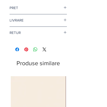
PRET
Pretul este afisat dupa ce selectati
LIVRARE
finisajul si litrajul dorit.
Livrare gratuita cand comanda
RETUR
depaseste 500 de lei.
Pentru vopsea si amorse, termenul
Returul este disponibil doar in
de livrare este de 1-2 zile lucratoare.
conditii speciale. Afla mai multe
aici
.
Citeste mai multe
aici
.
Produse similare