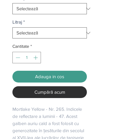
Litraj
*
Cantitate
*
Adauga in cos
Cumpără acum
Mortlake Yellow - Nr. 265. Indicele 
de reflectare a luminii - 47. Acest 
galben auriu cald a fost folosit cu 
generozitate în țesăturile din secolul 
al XVII-lea ale lucrărilor de tapiserie 