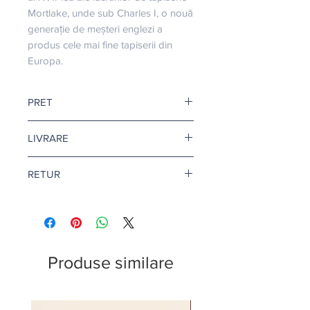
Mortlake, unde sub Charles I, o nouă 
generație de meșteri englezi a 
produs cele mai fine tapiserii din 
Europa.
PRET
Pretul este afisat dupa ce selectati
LIVRARE
finisajul si litrajul dorit.
Livrare gratuita cand comanda
RETUR
depaseste 500 de lei.
Pentru vopsea si amorse, termenul
Returul este disponibil doar in
de livrare este de 1-2 zile lucratoare.
conditii speciale. Afla mai multe
aici
.
Citeste mai multe
aici
.
Produse similare