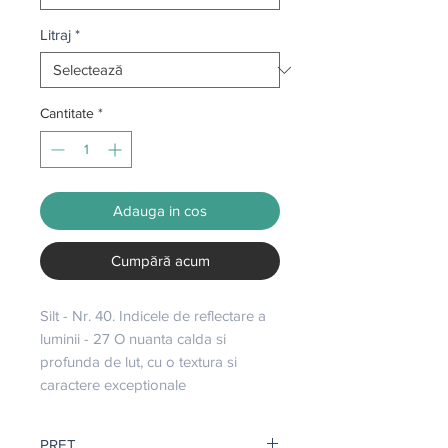
Litraj
*
Cantitate
*
Adauga in cos
Cumpără acum
Silt - Nr. 40. Indicele de reflectare a 
luminii - 27 O nuanta calda si 
profunda de lut, cu o textura si 
caractere exceptionale
PRET