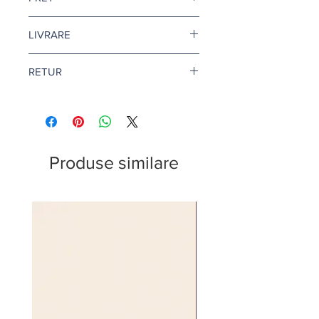
Pretul este afisat dupa ce selectati
LIVRARE
finisajul si litrajul dorit.
Livrare gratuita cand comanda
RETUR
depaseste 500 de lei.
Pentru vopsea si amorse, termenul
Returul este disponibil doar in
de livrare este de 1-2 zile lucratoare.
conditii speciale. Afla mai multe
aici
.
Citeste mai multe
aici
.
Produse similare