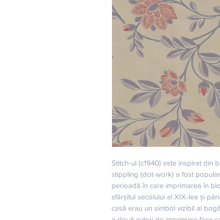
Stitch-ul (c1940) este inspirat din 
stippling (dot-work) a fost populară
perioadă în care imprimarea în bloc 
sfârșitul secolului al XIX-lea și pâ
casă erau un simbol vizibil al bogăț
a două culori de imprimare face ca