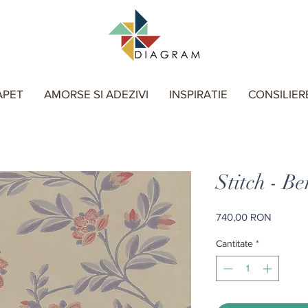
APET
AMORSE SI ADEZIVI
INSPIRATIE
CONSILIER
Stitch - Be
Preț
740,00 RON
Cantitate
*