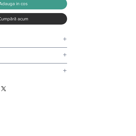
Adauga in cos
Cumpără acum
tru o rola.
nd comanda depaseste 500 de lei.
v tapet, termenul de livrare este de
l doar in conditii speciale.
i
.