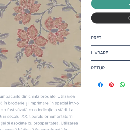
PRET
Pretul afisat este pen
LIVRARE
Livrare gratuita ca
RETUR
Pentru tapet si adezi
10-12 zile lucratoare.
Returul este disponibi
Citeste mai multe
aic
Afla mai multe
aici
.
bumbacurile din chintz brodate. Utilizarea 
 în broderie și imprimare, în special într-o 
a fost văzută ca o indicație a stării. La 
nă în secolul XX, tiparele ornamentate în 
iei și asociate cu prosperitatea. Utilizarea 
 această hârtie să fie coordonată în 