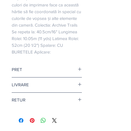
culori de imprimare face ca această 
hârtie să fie coordonată în special cu 
culorile de vopsea și alte elemente 
din cameră. Colectia: Archive Trails 
Se repeta la: 40.5cm/16" Lungimea 
Rolei: 10.05m (11 yds) Latimea Rolei: 
52cm (20 1/2") Spalare: CU 
BURETELE Aplicare:
PRET
Pretul afisat este pentru o rola.
LIVRARE
Livrare gratuita cand comanda
RETUR
depaseste 500 de lei.
Pentru tapet si adeziv tapet, termenul
Returul este disponibil doar in
de livrare este de 10-12 zile
conditii speciale. Afla mai multe
aici
.
lucratoare.
Citeste mai multe
aici
.