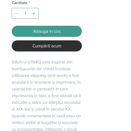
Cantitate
*
Adauga in cos
Cumpără acum
Stitch-ul (c1940) este inspirat din 
bumbacurile din chintz brodate. 
Utilizarea stippling (dot-work) a fost 
populară în broderie și imprimare, în 
special într-o perioadă în care 
imprimarea în bloc a fost văzută ca o 
indicație a stării. La sfârșitul secolului 
al XIX-lea și până în secolul XX, 
tiparele ornamentate în casă erau un 
simbol vizibil al bogăției și asociate 
cu prosperitatea. Utilizarea a două 